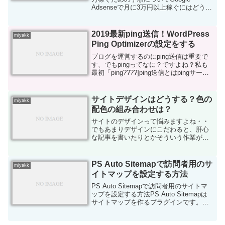
Adsenseで月に3万円以上稼ぐにはどうし
たらいいの？初心者が取り組みやすいの
はgoogleのアドセンスを利用したブログ
アフィリエイトが一番稼ぎやすいです私
2019最新ping送信！WordPress
miyakk
もこの...
Ping Optimizerの設定をする
ブログを運営するのにping送信は重要で
す、でもpingってなに？ですよね？私も
最初「ping????]ping送信とはpingサーバ
ーに自分のサイトが更新したことを知ら
せることです。インデックスを早めてく
れる役割もあるので重要だと言われて...
サイトデザインはどうする？色の
miyakk
配色の組み合わせは？
サイトのデザインって悩みますよね・・
でもあまりデザインにこだわると、肝心
な記事を書いたりとかそういう作業がで
きなくなりますので最初はあまりこだわ
らない方がいいです。とりあえずテンプ
レートのデフォルトのままでも大丈夫で
PS Auto Sitemapで訪問者用のサ
miyakk
す。色の設定だけ最初にし...
イトマップを設定する方法
PS Auto Sitemapで訪問者用のサイトマ
ップを設定する方法PS Auto Sitemapは
サイトマップを作るプラグインです。
sitemap って Google XML Sitemapsで作
ったよね？と思ったあなた！Google X...