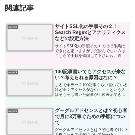
関連記事
サイトSSL化の手順その２！
miyakk
Search Regexとアナリティクス
などの設定方法
サイトSSL化の手順その１でほぼ作業は
できたと思いますがまだ済んでない方は
こちらで手順を確認して下さいね。途中
でSSL化する手順httpからhttpsに！手順
まとめその１サイトのURLをhttpから
httpsに変えた手順について1.まずデー...
100記事書いてもアクセスが来な
miyakk
い？考えられる原因はなに？
まるでホラー？100記事くらい書いている
けど全くアクセスがない・・・という人
はそもそも書いた記事が上位表示できて
いない(狙ったキーワードで上位表示がで
きていない)アクセスがこない原因はな
に？記事数もあるのに、きちんとしたコ
グーグルアドセンスとは？初心者
miyakk
ンテンツが入ってい...
で月に3万稼ぐための手順につい
て
グーグルアドセンスとは？初心者で月に3
万稼ぐための手順についてGoogle