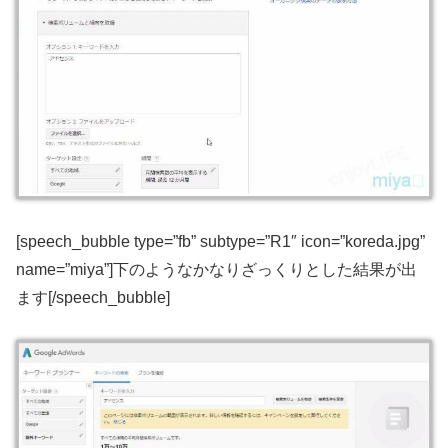
[speech_bubble type=”fb” subtype=”R1″ icon=”koreda.jpg”
name=”miya”]下のようなかなりざっくりとした結果が出
ます[/speech_bubble]