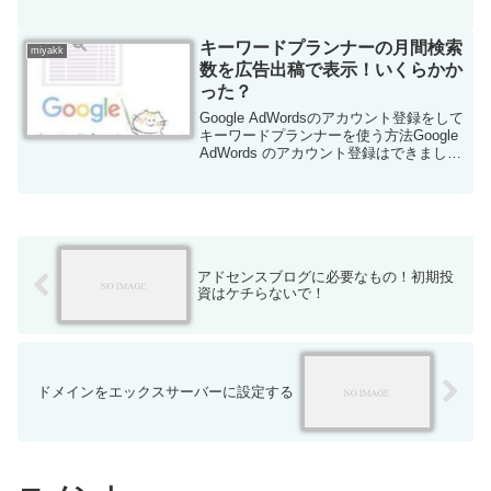
説します。設定しとけば超ラクですよ
ー。AdSense Managerはもう使えない?
代わりのプラグインは？の記事でアドセ
キーワードプランナーの月間検索
miyakk
ン...
数を広告出稿で表示！いくらかか
った？
Google AdWordsのアカウント登録をして
キーワードプランナーを使う方法Google
AdWords のアカウント登録はできました
か？できたで、んでいつ データ表示され
るん？はい、じゃ続きを見てください。
広告出稿して月間検索数を表示...
アドセンスブログに必要なもの！初期投
資はケチらないで！
ドメインをエックスサーバーに設定する