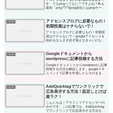
す、でもpingってなに？ですよね？私も
最初「ping????]ping送信とはpingサーバ
ーに自分のサイトが更新したことを知ら
せることです。インデックスを早めてく
れる役割もあるので重要だと言われて...
アドセンスブログに必要なもの！
miyakk
初期投資はケチらないで！
アドセンスブログに必要なもの！初期投
資はケチらないで！googleアドセンスを
始めるならまず必ず揃えなきゃいけない
ものです。１．Gmail ・Googleアカウン
トは必須です。無料で簡単に取得できま
す。２．サーバーを借りる。Xサーバーを
Googleドキュメントから
miyakk
おす...
wordpressに記事投稿する方法
Googleドキュメントからwordpressに記事
投稿する方法を解説します。googleドキ
ュメントで記事を作成したらそのまま記
事を投稿できます。googleドキュメント
で記事を作成する方法はこちら記事を作
成したらgoogleドキュメント...
AddQuicktagでワンクリックで
miyakk
広告表示する方法！設定しとけば
超ラク！
こんにちは！アラフィフアドセンサーの
みやです。この記事では、AddQuicktag
でワンクリックで広告表示する方法を解