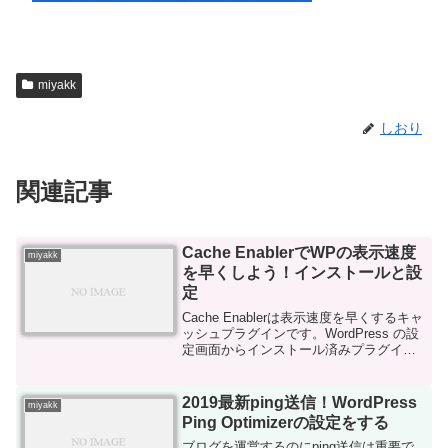
miyakk
しおり
関連記事
Cache EnablerでWPの表示速度
miyakk
を早くしよう！インストールと設
定
Cache Enablerは表示速度を早くするキャ
ッシュプラグインです。WordPress の設
定画面からインストール済みプラグイン
→Cache Enabler→設定をクリックしま
す。まだ何も設定されていない時はチェ
ックがひとつも入っていま...
2019最新ping送信！WordPress
miyakk
Ping Optimizerの設定をする
ブログを運営するのにping送信は重要で